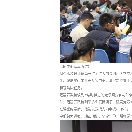
（同学们认真听讲）
担任本次培训课第一讲主讲人的是四川大学党
生、发展和中国共产党的历史；掌握新党章中
和现阶段任务。
范嗣云教授谈到:“与时俱进的党必须要有与时
时，范嗣云教授列举多个实际例子，强调党章
在课堂的最后，范嗣云教授为同学提出“四为三
学们努力进取，端正动机，坚定信仰，增强党