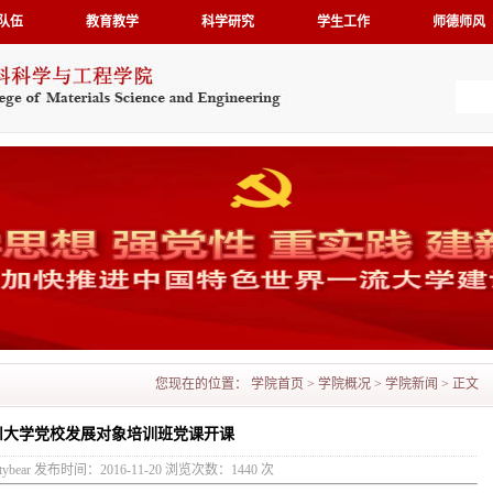
队伍
教育教学
科学研究
学生工作
师德师风
您现在的位置：
学院首页
>
学院概况
>
学院新闻
> 正文
川大学党校发展对象培训班党课开课
tybear 发布时间：2016-11-20 浏览次数：
1440
次