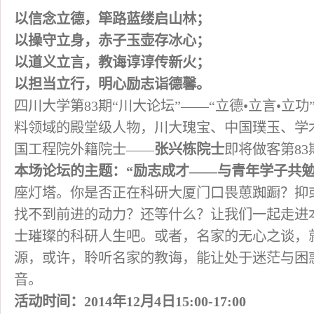
以信念立德，筚路蓝缕启山林；
以操守立身，赤子玉壶存冰心；
以道义立言，教诲谆谆传新火；
以担当立行，明心励志诣德馨。
四川大学第83期“川大论坛”——“立德•立言•立
料领域的殿堂级人物，川大瑰宝、中国璞玉、学
国工程院外籍院士——
张兴栋院士
即将做客第83
本场论坛的主题：“励志成才——与青年学子共勉
座灯塔。你是否正在科研大厦门口畏葸踟蹰？抑
找不到前进的动力？还等什么？让我们一起走进
士璀璨的科研人生吧。或者，名家的无心之谈，
源，或许，聆听名家的教诲，能让处于迷茫与困
音。
活动时间：2014年12月4日15:00-17:00