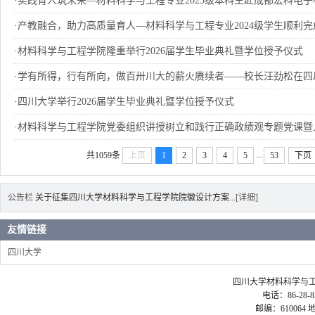
·
实践育人筑未来—材料科学与工程专业2023级本科生赴成都宏科电子科
·
产教融合，助力高质量育人—材料科学与工程专业2024级学生顺利完成
·
材料科学与工程学院隆重举行2026届学生毕业典礼暨学位授予仪式
·
学有所得，行有所向，做百卅川大的薪火赓续者——校长汪劲松在四川大学
·
四川大学举行2026届学生毕业典礼暨学位授予仪式
·
材料科学与工程学院党委组织讲授树立和践行正确政绩观专题党课暨
...
共1059条
上页
1
2
3
4
5
53
下页
公告栏
关于征集四川大学材料科学与工程学院院徽设计方案...
[详细]
友情链接
四川大学
四川大学材料科学与工程学院 ©2
电话：86-28-85
邮编：61006