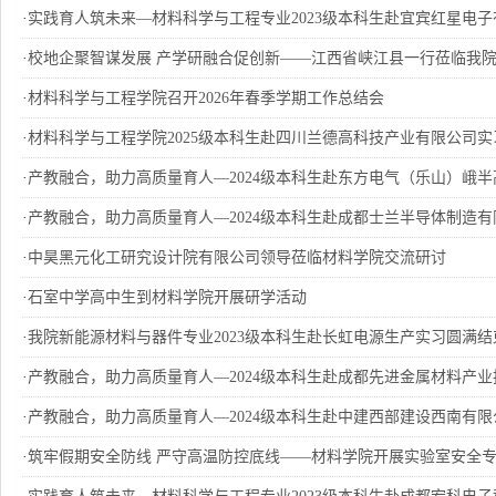
·
实践育人筑未来—材料科学与工程专业2023级本科生赴宜宾红星电
·
校地企聚智谋发展 产学研融合促创新——江西省峡江县一行莅临我
·
材料科学与工程学院召开2026年春季学期工作总结会
·
材料科学与工程学院2025级本科生赴四川兰德高科技产业有限公司
·
产教融合，助力高质量育人—2024级本科生赴东方电气（乐山）峨半高
·
产教融合，助力高质量育人—2024级本科生赴成都士兰半导体制造有限
·
中昊黑元化工研究设计院有限公司领导莅临材料学院交流研讨
·
石室中学高中生到材料学院开展研学活动
·
我院新能源材料与器件专业2023级本科生赴长虹电源生产实习圆满结
·
产教融合，助力高质量育人—2024级本科生赴成都先进金属材料产业技
·
产教融合，助力高质量育人—2024级本科生赴中建西部建设西南有
·
筑牢假期安全防线 严守高温防控底线——材料学院开展实验室安全