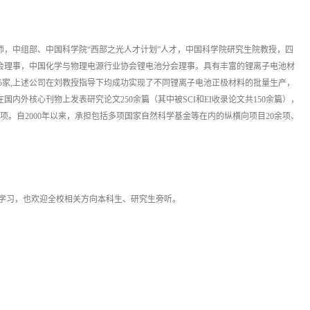
师，中组部、中国科学院“西部之光人才计划”人才，中国科学院研究生院教授，四
会理事，中国化学与物理电源行业协会锂电池分会理事。具有丰富的锂离子电池材
5家,上述公司在刘教授指导下均成功实现了不同锂离子电池正极材料的批量生产，
在国内外核心刊物上发表研究论文250余篇（其中被SCI和EI收录论文共150余篇），
项。自2000年以来，承担包括多项国家自然科学基金等在内的纵横向项目20余项、
生参与学习，也欢迎全校相关方向本科生、研究生旁听。