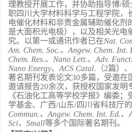
理教授开展工作，并协助指导博/硕
职四川大学材料科学与工程学院，
电催化材料和非贵金属辅助催化剂
是大面积光电极）
，以及相关光电
究
。
以第一
或
通讯作者已在
Nat
.
Co
Am
.
Chem
.
Soc
.
、
Angew
.
Chem
.
Int
.
Chem
.
Res
.
、
Nano Lett
.
、
Adv
.
Funct
Nano Energy
、
ACS Cata
l.
（
2篇）、
著名期刊发表论文
3
0多篇，受邀在
邀请
报告
2
0余次，获授权国家发明
《石油化工高等学校学报》编委
；
学基金、广西
/山东/四川省科技厅
Commun.、
Angew
.
Chem
.
Int
.
Ed
.、
Sci、Small
等多个国际著名期刊。