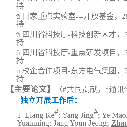
持
ü
国家重点实验室
---开放基金
，
2
持
ü
四川省科技厅
-
科技创新人才，
持
ü
四川省科技厅
-
重点研发项目，
持
ü
校企合作
项目
-东方电气集团
，
持
【主要
论文
】
（
#
共同
贡献
，
*
通讯
独立开展工作后：
u
#
#
1.
Liang Ke
; Yang Jing
; Ye Mao
Yuanming; Jang Youn Jeong;
Zha