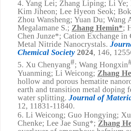
4.
Yang Lei; Zhang Liping; Li Ye
Kim Jiheon; Lee Hyeon Seok; Bok
Zhou Wansheng; Yuan Du; Wang A
Megalamane S.;
Zhang Hemin
*
; 
Chen Junze
*
; Cation Exchange in 
Metal Nitride Nanocrystals.
Journ
Chemical Society
2024
, 146, 125
#
5.
Xu Chenyang
; Wang Hongxin
Yuanming; Li Weicong;
Zhang H
hollow and porous hematite nanor
earth and transition metal doping 
water splitting.
Journal of Materi
12, 11831-11840.
6.
Li Weicong; Guo Hongying; Xu
Chenke; Lee Jae Sung
*
;
Zhang H