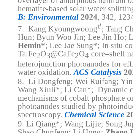
overlayer of amorphous hafnium ox
hematite-based solar water splittin
B: Environmental
2024
, 342, 123
#
7.
Kang Kyoungwoong
; Tang C
Hun; Byun Woo Jin; Lee Jin Ho; 
Hemin
*
; Lee Jae Sung
*
; In
s
itu c
Ta:Fe
O
@CaFe
O
core–shell n
2
3
2
4
heterojunction photoanodes for eff
water oxidation.
ACS Catalysis
20
8.
Li Dongfeng; Wei Ruifang; Yi
Wang Xiuli
*
; Li Can
*
; Dynamic c
mechanisms of cobalt phosphate o
photoanodes studied by photoindu
spectroscopy.
Chemical Science
2
9.
Li Qiang
*
; Wang Lijie; Song J
Shao Chunfeng; Li Hong;
Zhang 