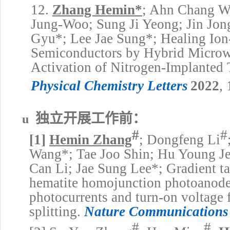
12.
Zhang Hemin
*
; Ahn Chang W
Jung-Woo; Sung Ji Yeong; Jin Jo
Gyu
*
; Lee Jae Sung
*
; Healing Io
Semiconductors by Hybrid Microw
Activation of Nitrogen-Implanted
Physical Chemistry Letters
2022
,
独立开展工作前：
u
#
#
[1]
Hemin Zhang
; Dongfeng Li
Wang
*
; Tae Joo Shin; Hu
Young J
Can Li; Jae Sung Lee
*
; Gradient 
hematite homojunction photoanode
photocurrents and turn-on voltage f
splitting.
Nature Communications
#
#