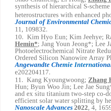
synthesis of hierarchical S-scheme
heterostructures with enhanced phot
Journal of Environmental Chemic
11, 109832.
10.
Kim Hyo Eun; Kim Jeehye; R
Hemin
*
; Jang Youn Jeong
*
; Lee 
Photoelectrochemical Nitrate Red
Ordered Silicon Nanowire Array P
Angewandte Che
mie Interna
tiona
e202204117.
11.
Kang Kyoungwoong;
Zhang 
Hun; Byun Woo Jin; Lee Jae Sung
and ex situ titanium two-step co-d
efficient solar water splitting by 
Nanoscale Advances
2022
, 4, 165