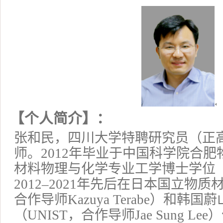
【
个人简介】：
张和民，
四川大学特聘研究员
（正
师
。
2012年毕业于中国科学院合
材料物理与化学专业工学博士学位
2012–2021年先后在日本
国立
物质
合作导师
Ka
zuya Terabe）和韩国蔚
（
UNIST
，合作导师
Jae
Sung L