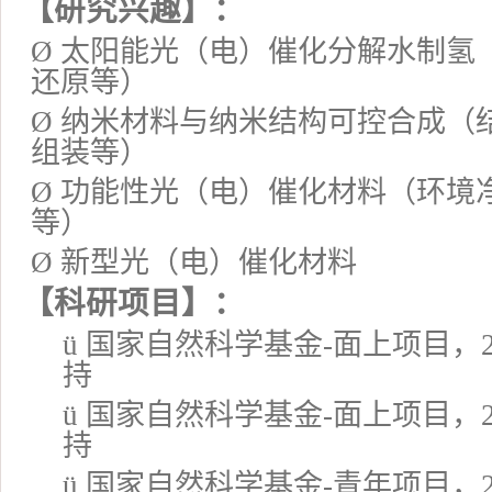
【
研究兴趣
】
：
Ø
太阳能光（电）催化分解水制氢
还原
等
）
Ø
纳米材料与纳米结构可控合成（
组装等）
Ø
功能性光（电）催化材料（环境
等）
Ø
新型光（电）催化材料
【科研项目】
：
ü
国家自然科学基金
-
面上项目
，
持
ü
国家自然科学基金
-
面上项目，
持
ü
国家自然科学基金
-
青年项目，