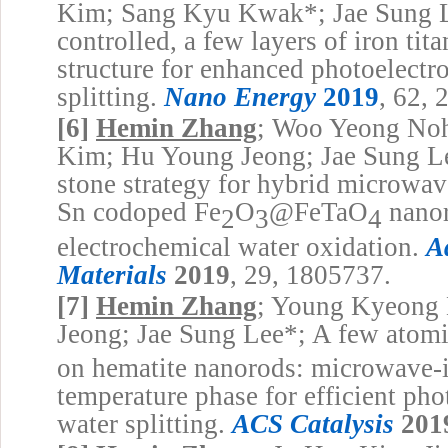
Kim; Sang Kyu Kwak*; Jae Sung Le
controlled, a few layers of iron tit
structure for enhanced photoelectr
splitting.
Nano Energy
2019
, 62, 
[6]
Hemin Zhang
; Woo Yeong Noh
Kim; Hu Young Jeong; Jae Sung Le
stone strategy for hybrid microwav
Sn codoped Fe
O
@FeTaO
nanor
2
3
4
electrochemical water oxidation.
A
Materials
2019
, 29, 1805737.
[7]
Hemin Zhang
; Young Kyeong
Jeong; Jae Sung Lee*; A few ato
on hematite nanorods: microwave-
temperature phase for efficient ph
water splitting.
ACS Catalysis
201