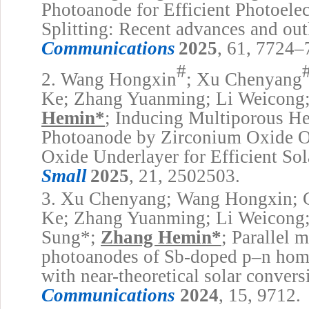
Photoanode for Efficient Photoele
Splitting: Recent advances and ou
Communications
2025
,
61, 7724–
#
2.
Wang Hongxin
; Xu Chenyang
Ke; Zhang Yuanming; Li Weicong;
Hemin
*
; Inducing Multiporous H
Photoanode by Zirconium Oxide O
Oxide Underlayer for Efficient Sol
Small
2025
,
21
, 2502503.
3.
Xu Chenyang; Wang Hongxin; 
Ke; Zhang Yuanming; Li Weicong;
Sung
*
;
Zhang Hemin
*
; Parallel 
photoanodes of Sb-doped p–n hom
with near-theoretical solar convers
Communications
2024
, 15, 9712.