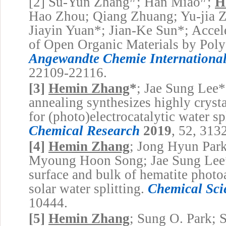
[2]
Su-Yun Zhang
; Han Miao
;
H
Hao Zhou; Qiang Zhuang; Yu-jia 
Jiayin Yuan
*
; Jian-Ke Sun
*
; Accel
of Open Organic Materials by Poly(
Angewandte Chemie International
22109-22116.
[3]
Hemin Zhang
*
; Jae Sung Lee
annealing synthesizes highly crysta
for (photo)electrocatalytic water sp
Chemical Research
2019
, 52, 313
[4]
Hemin Zhang
; Jong Hyun Par
Myoung Hoon Song; Jae Sung Lee*
surface and bulk of hematite phot
solar water splitting.
Chemical Sci
10444.
[5]
Hemin Zhang
; Sung O. Park; 