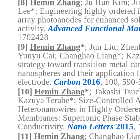
[8]
Hemin Zhang
; Ju Hun Kim; J
Lee*; Engineering highly ordered i
array photoanodes for enhanced sol
activity.
Advanced Functional Mat
1702428
[9]
Hemin Zhang
*
; Jun Liu; Zhen
Yunyu Cai; Changhao Liang*; Kazu
strategy toward transition metal ca
nanospheres and their application f
electrode.
Carbon
2016
, 100, 590-
[10]
Hemin Zhang
*
; Takashi Tsu
Kazuya Terabe*; Size-Controlled 
Heteronanowires in Highly Order
Membranes: Superionic Phase Stabi
Conductivity.
Nano Letters
2015
,
[11]
Hemin Zhang
; Changhao Lian