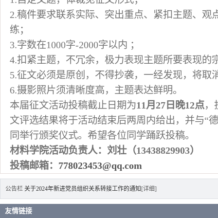
2.稿件要求联系实际、突出重点、紧扣主题、观
练；
3.字数在1000字-2000字以内 ；
4.扣紧主题，不冗余，极力表现主题所要表现的
5.征文必须是原创，不得抄袭，一经发现，将取
6.摄影照片须清晰度高，主题表达鲜明。
本届征文活动投稿截止日期为
11
月
27
日晚
12
点
，
文评选结果将于活动结束后两周内给出，并与“德
同举行颁奖仪式。希望各位同学踊跃投稿。
材料学院活动负责人：刘壮（
13438829903
）
投稿邮箱：
778023453@qq.com
公告栏
关于2024年新进党员组织关系转接工作的通知
[详细]
友情链接