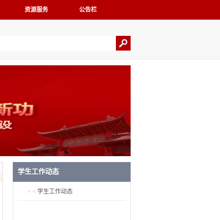
资源服务
公告栏
学生工作动态
< <
学生工作动态