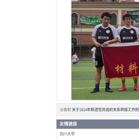
公告栏
关于2024年新进党员组织关系转接工作
友情链接
四川大学