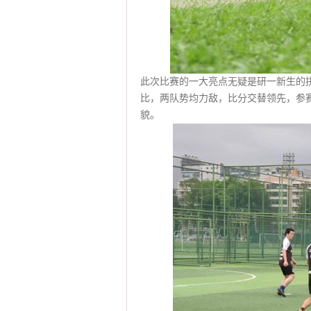
此次比赛的一大亮点无疑是研一新生的
比，两队势均力敌，比分交替领先，参
貌。