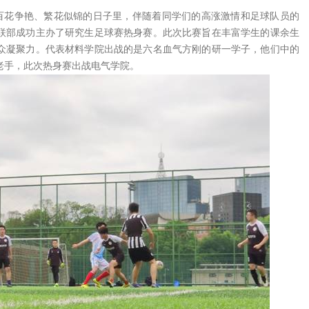
这样百花争艳、繁花似锦的日子里，伴随着同学们的高涨激情和足球队员的
联部成功主办了研究生足球赛热身赛。此次比赛旨在丰富学生的课余生
众凝聚力。代表材料学院出战的是六名血气方刚的研一学子，他们中的
老手，此次热身赛出战电气学院。