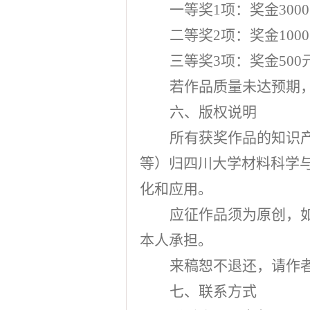
一等奖
1
项：奖金
3000
二等奖
2
项：奖金
1000
三等奖
3
项：奖金
500
若作品质量未达预期
六、版权说明
所有获奖作品的知识
等）归四川大学材料科学
化和应用。
应征作品须为原创，
本人承担。
来稿恕不退还，请作
七、联系方式