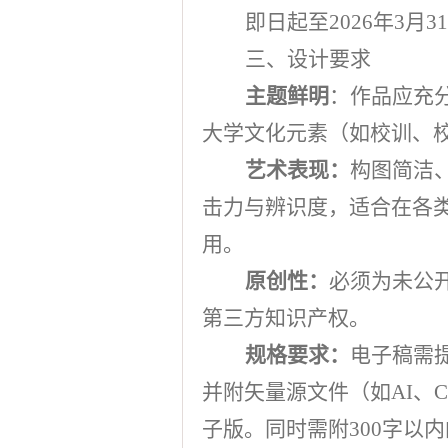
即日起至
2026
年
3
月
31
三、设计要求
主题鲜明
：作品应充
大学文化元素（如校训、
艺术表现：
构图简洁
击力与辨识度，适合在各
用。
原创性：
必须为未公
第三方知识产权。
规格要求：
电子稿需
并附矢量源文件（如
AI
、
子版。同时需附
300
字以内