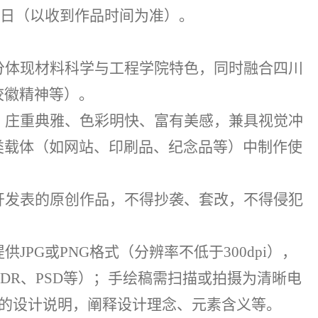
日（以收到作品时间为准）。
分体现材料科学与工程学院特色，同时融合四川
校徽精神等）。
、庄重典雅、色彩明快、富有美感，兼具视觉冲
类载体（如网站、印刷品、纪念品等）中制作使
开发表的原创作品，不得抄袭、套改，不得侵犯
提供
JPG
或
PNG
格式（分辨率不低于
300dpi
），
CDR
、
PSD
等）；手绘稿需扫描或拍摄为清晰电
的设计说明，阐释设计理念、元素含义等。