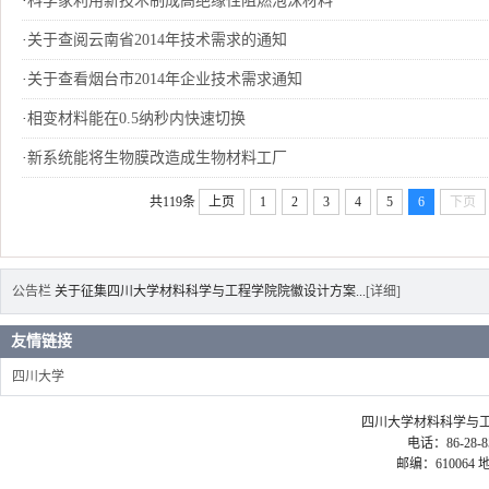
·
科学家利用新技术制成高绝缘性阻燃泡沫材料
·
关于查阅云南省2014年技术需求的通知
·
关于查看烟台市2014年企业技术需求通知
·
相变材料能在0.5纳秒内快速切换
·
新系统能将生物膜改造成生物材料工厂
共119条
上页
1
2
3
4
5
6
下页
公告栏
关于征集四川大学材料科学与工程学院院徽设计方案...
[详细]
友情链接
四川大学
四川大学材料科学与工程学院 ©2
电话：86-28-85
邮编：61006