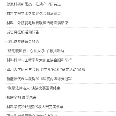
·
凝聚科研新常态，推动产学研共进
·
材料学院学术之星评选会圆满结束
·
材料—外院羽毛球赛联谊活动圆满结束
·
诚信月征稿活动预告
·
羽毛球赛联谊会预告
·
“砥砺暖风行，心系大凉山”募捐活动
·
材料科学与工程学院大创宣讲会顺利举行
·
四川大学研究生会16-17学年第1期“征文活动”通知
·
新能源代表队获得2016届院内篮球赛冠军
·
“我是法律达人”演讲比赛圆满结束
·
初解金相 展望未来
·
材料学院2016迎新K歌大赛完美落幕