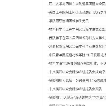
·
四川大学与四川白塔陶瓷集团建立全面
·
美国工程院院士Nicholas教授川大行之“Bio-
·
学院领导慰问困难学生党员
·
材料科学与工程学院2012级学生党支
·
我院学子在第五届四川省孙训方大学生
·
热烈祝贺我院2010届本科毕业生彭媛
·
中国青年网报道材料学院“冬日暖阳-心
·
材料学院“治理慵懒散浮拖暨拒收、不
·
十八届四中全会精神宣讲报告会成功举
·
第83期川大论坛—张兴栋院士“励志成
·
十八届四中全会精神宣讲报告会预告
·
第83期“川大论坛”系列讲座之“立功篇