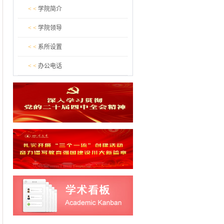
< <
学院简介
< <
学院领导
< <
系所设置
< <
办公电话